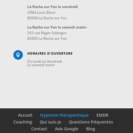
La Roche sur Yon le vendredi
20Bd Louis Blanc
85000 La Roche sur Yon
La Roche sur Yon le samedi matin
203 rue Roger Salengro
85000 La Roche sur Yon
HORAIRES D'OUVERTURE

Du lundi au Vendredi
Le samedi matin
Accueil
Hypnose thérapeutique
EMDR
Coaching
Qui suis-je
Questions fréquentes
Contact
Avis Google
Blog