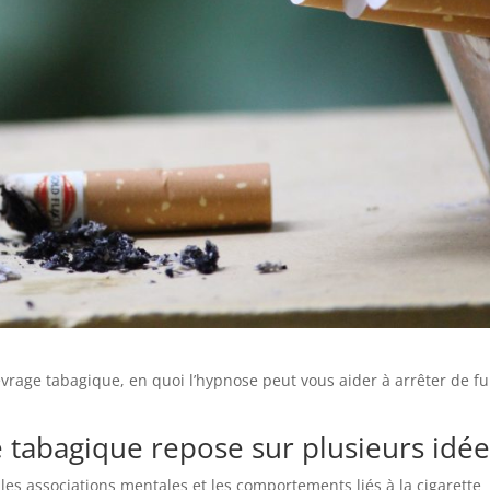
sevrage tabagique, en quoi l’hypnose peut vous aider à arrêter de f
 tabagique repose sur plusieurs idée
 les associations mentales et les comportements liés à la cigarette