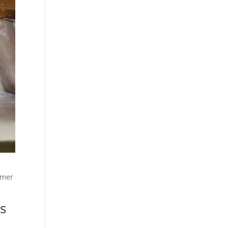
umer
s