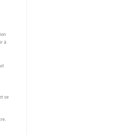
ion
ir à
ut
et se
tre.